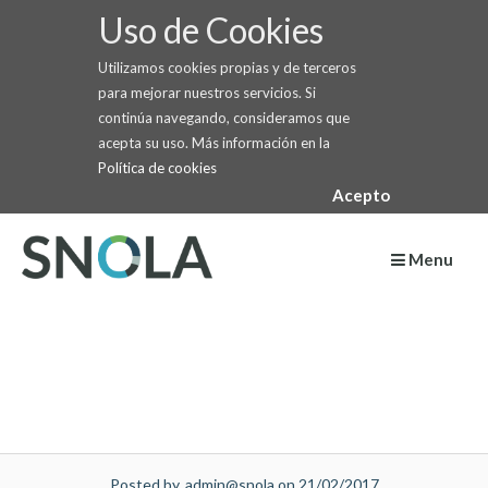
Uso de Cookies
Utilizamos cookies propias y de terceros
para mejorar nuestros servicios. Si
continúa navegando, consideramos que
acepta su uso. Más información en la
Política de cookies
Acepto
Skip
to
Menu
content
Posted by, admin@snola on 21/02/2017