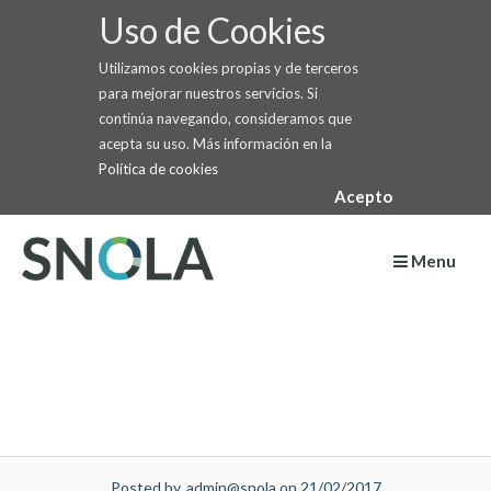
Uso de Cookies
Utilizamos cookies propias y de terceros
para mejorar nuestros servicios. Si
continúa navegando, consideramos que
acepta su uso. Más información en la
Política de cookies
Acepto
Skip
to
Menu
content
Posted by, admin@snola on 21/02/2017