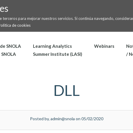
es
de terceros para mejorar nuestros servicios. Si continúa navegando, conside
olítica de cookies
 de SNOLA
Learning Analytics
Webinars
Not
t SNOLA
Summer Institute (LASI)
/ 
DLL
Posted by, admin@snola on 05/02/2020