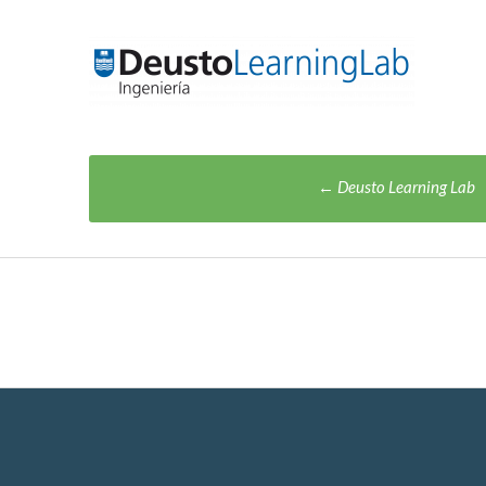
Post
←
Deusto Learning Lab
navigation