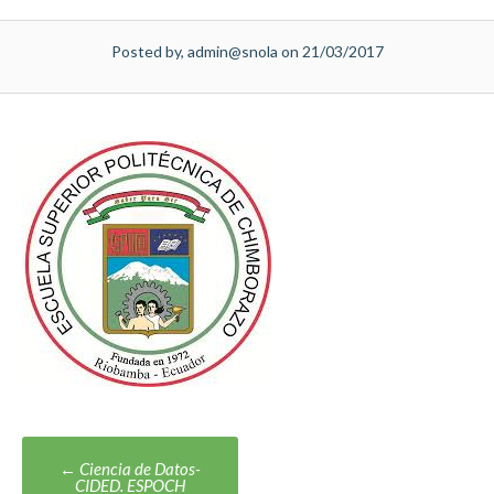
Posted by, admin@snola on 21/03/2017
Post
←
Ciencia de Datos-
CIDED. ESPOCH