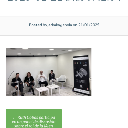
Posted by, admin@snola on 21/01/2025
Post
←
Ruth Cobos participa
en un panel de discusión
navigation
sobre el rol de la IA en